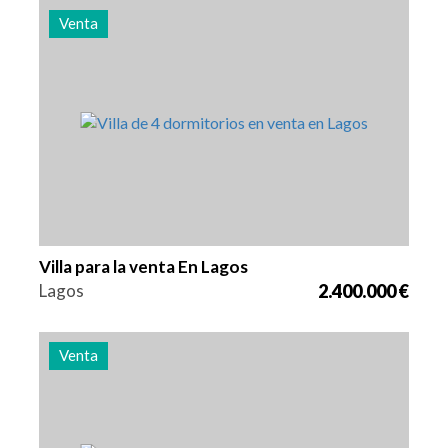
Venta
Camas
Zona
Referencia
4
262 m2
2980
Villa para la venta En Lagos
Lagos
2.400.000 €
Venta
Camas
Zona
Referencia
4
262 m2
2979