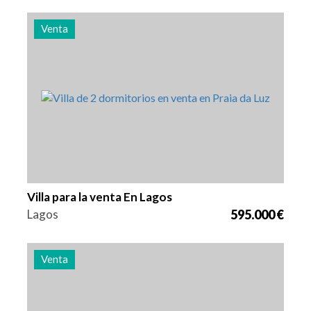
Venta
Camas
Zona
Referencia
2
108 m2
2994
Villa para la venta En Lagos
Lagos
595.000 €
Venta
Camas
Zona
Referencia
5
173 m2
2990