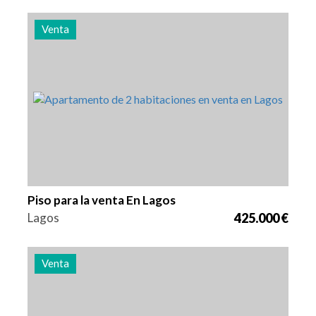
Venta
Camas
Zona
Referencia
2
80 m2
3013
Piso para la venta En Lagos
Lagos
425.000 €
Venta
Camas
Zona
Referencia
1
64 m2
3012