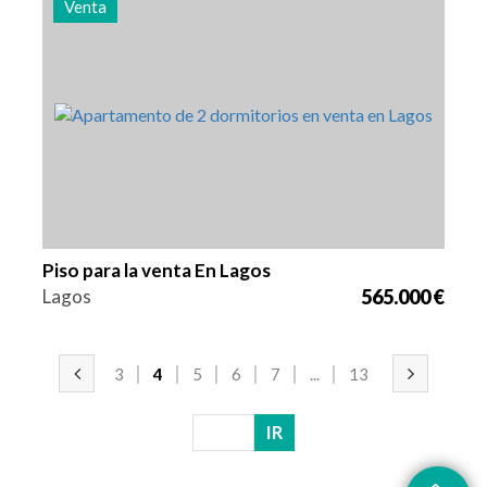
Venta
Camas
Zona
Referencia
2
94 m2
2949
Piso para la venta En Lagos
Lagos
565.000 €
3
4
5
6
7
...
13