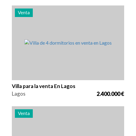
Venta
Camas
Zona
Referencia
4
262 m2
2976
Villa para la venta En Lagos
Lagos
2.400.000 €
Venta
Camas
Zona
Referencia
4
262 m2
2975